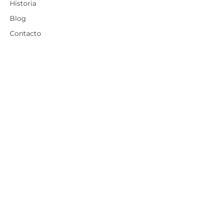
Historia
Blog
Contacto
Contacto
Lunes-Sábado: 09:00-14,00
info@bolleriamaxima.com
969 320 602
c/ Duque de Riansares, nº 18 - 16400 Tarancón
(Cuenca)
Aviso legal
Política de privacidad
Política de cookies