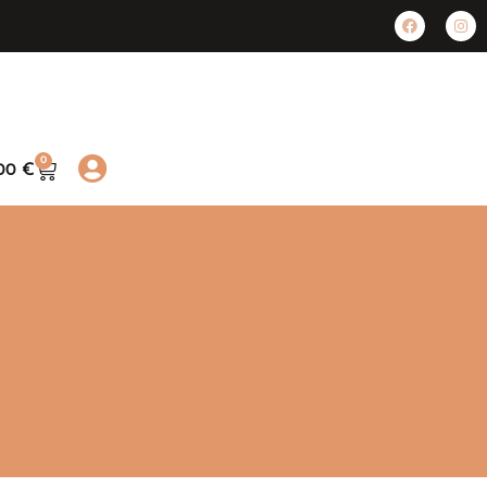
0
,00
€