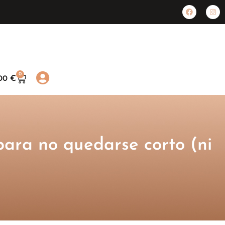
0
,00
€
 para no quedarse corto (ni