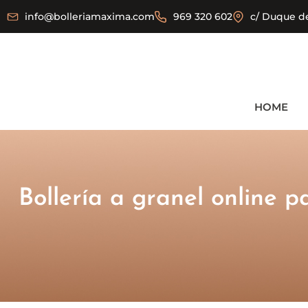
info@bolleriamaxima.com
969 320 602
c/ Duque de
HOME
Bollería a granel online p